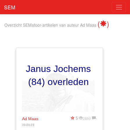
SEM
(
)
Overzicht SEMafoor-artikelen
van auteur
Ad Maas
Janus Jochems
(84) overleden
2880
-
5
Ad Maas
09-09-23