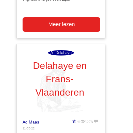
Meer lezen
A. Delahaye
Delahaye en
Frans-
Vlaanderen
3278
-
6
Ad Maas
11-05-22