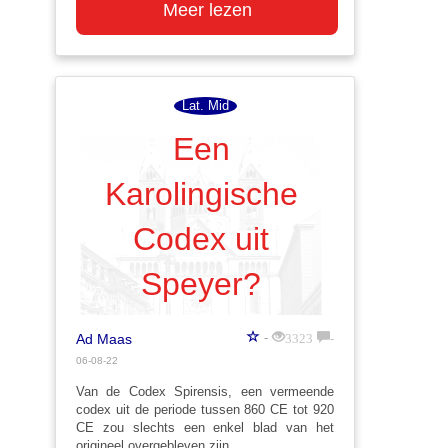
Meer lezen
Lat. Mid
Een
Karolingische
Codex uit
Speyer?
3323
-
-
Ad Maas
06-08-22
Van de Codex Spirensis, een vermeende
codex uit de periode tussen 860 CE tot 920
CE zou slechts een enkel blad van het
origineel overgebleven zijn...