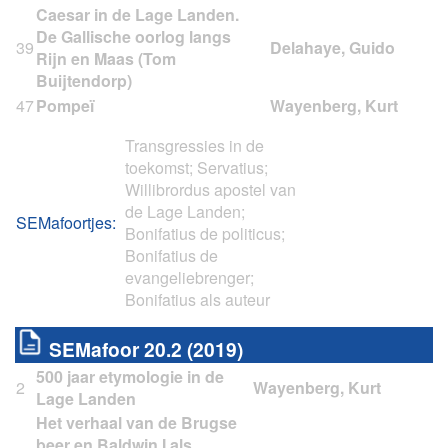
Caesar in de Lage Landen.
De Gallische oorlog langs
39
Rijn en Maas (Tom
Buijtendorp)
47
Pompeï
Transgressies in de
toekomst; Servatius;
Willibrordus apostel van
de Lage Landen;
SEMafoortjes:
Bonifatius de politicus;
Bonifatius de
evangeliebrenger;
Bonifatius als auteur
SEMafoor 20.2 (2019)
500 jaar etymologie in de
2
Lage Landen
Het verhaal van de Brugse
beer en Baldwin I als