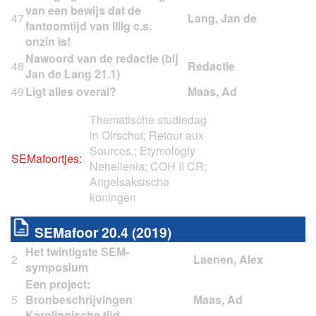
van een bewijs dat de
47
fantoomtijd van Illig c.s.
onzin is!
Nawoord van de redactie (bij
48
Jan de Lang 21.1)
49
Ligt alles overal?
Thematische studiedag
in Oirschot; Retour aux
Sources.; Etymologiy
SEMafoortjes:
Nehellenia; COH II CR;
Angelsaksische
koningen
SEMafoor 20.4 (2019)
Het twintigste SEM-
2
symposium
Een project:
5
Bronbeschrijvingen
Karolingische tijd