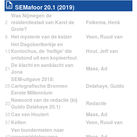
SEMafoor 20.1 (2019)
Was Nijmegen de
2
residentiestad van Karel de
Grote?
9
Het mysterie van de keizer
Het Dagobertkerkje en
13
Koniochus, de 'heilige' die
ontstond uit een kopieerfout
De klacht en aanklacht van
21
Jona
SEM-uitgave 2018:
25
Cartografische Bronnen
Eerste Millennium
Nawoord van de redactie (bij
33
Guido Delahaye 20.1)
35
Cas van Houtert
37
Kelten
Van bundermaten naar
42
vroegmiddeleeuwse