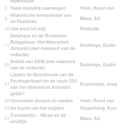
millennium
5
Twee mislukte vaarwegen
Historische interpretatie van
9
de Peelhelm
16
Van punt tot mijl
Delahaye en de Romeinse
Reisgidsen: Het Itinerarium
17
Antonini (met nawoord van de
redactie)
Beleid van SEM (met nawoord
23
van de redactie)
Liepen de Noordroute van de
Peutingerkaart en de route 205
27
van het Itinerarium Antonini
gelijk?
29
Verzonken dorpen en steden
33
De kunst van het snijden
Constantijn – Nicea en de
37
eindtijd