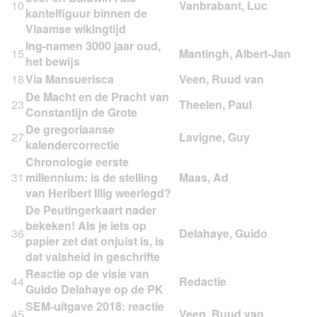
10
kantelfiguur binnen de
Vlaamse wikingtijd
Ing-namen 3000 jaar oud,
15
het bewijs
18
Via Mansuerisca
De Macht en de Pracht van
23
Constantijn de Grote
De gregoriaanse
27
kalendercorrectie
Chronologie eerste
31
millennium: is de stelling
van Heribert Illig weerlegd?
De Peutingerkaart nader
bekeken! Als je iets op
36
papier zet dat onjuist is, is
dat valsheid in geschrifte
Reactie op de visie van
44
Guido Delahaye op de PK
SEM-uitgave 2018: reactie
45