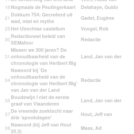
16
Nogmaals de Peutingerkaart
Dokkum 754: Gecreëerd uit
21
wad, mist en mythe
25
Het Utrechtse castellum
Redactioneel beleid van
30
SEMafoor
Missen we 300 jaren? De
31
onhoudbaarheid van de
chronologie van Heribert Illig
Nawoord bij 'De
onhoudbaarheid van de
34
chronologie van Heribert Illig'
van Jan van der Land
Boudewijn I niet de eerste
35
graaf van Vlaanderen
De vreemde zoektocht naar
37
drie 'spookdagen'
Nawoord (bij Jeff van Hout
38
20.3)