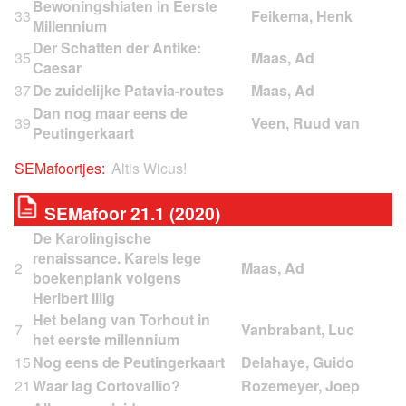
Bewoningshiaten in Eerste
33
Millennium
Der Schatten der Antike:
35
Caesar
37
De zuidelijke Patavia-routes
Dan nog maar eens de
39
Peutingerkaart
SEMafoortjes:
Altis Wicus!
SEMafoor 21.1 (2020)
De Karolingische
renaissance. Karels lege
2
boekenplank volgens
Heribert Illig
Het belang van Torhout in
7
het eerste millennium
15
Nog eens de Peutingerkaart
21
Waar lag Cortovallio?