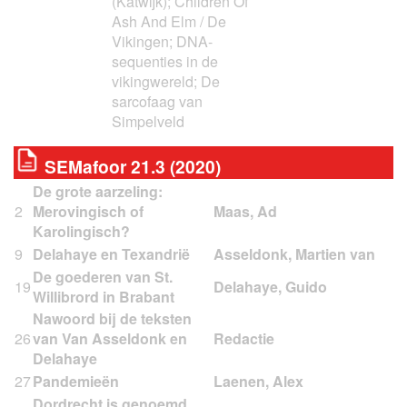
(Katwijk); Children Of
Ash And Elm / De
Vikingen; DNA-
sequenties in de
vikingwereld; De
sarcofaag van
Simpelveld
SEMafoor 21.3 (2020)
De grote aarzeling:
2
Merovingisch of
Karolingisch?
9
Delahaye en Texandrië
De goederen van St.
19
Willibrord in Brabant
Nawoord bij de teksten
26
van Van Asseldonk en
Delahaye
27
Pandemieën
Dordrecht is genoemd