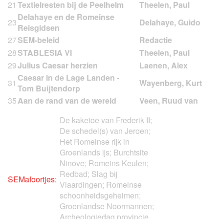
21
Textielresten bij de Peelhelm
Delahaye en de Romeinse
23
Reisgidsen
27
SEM-beleid
28
STABLESIA VI
29
Julius Caesar herzien
Caesar in de Lage Landen -
31
Tom Buijtendorp
35
Aan de rand van de wereld
De kaketoe van Frederik II;
De schedel(s) van Jeroen;
Het Romeinse rijk in
Groenlands ijs; Burchtsite
Ninove; Romeins Keulen;
Redbad; Slag bij
SEMafoortjes:
Vlaardingen; Romeinse
schoonheidsgeheimen;
Groenlandse Noormannen;
Archeologiedag provincie