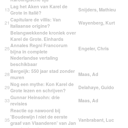
Lag het Aken van Karel de
13
Grote in Italië?
Capitulare de villis: Van
21
Italiaanse origine?
Belangwekkende kroniek over
Karel de Grote. Einhards
Annales Regni Francorum
25
bijna in complete
Nederlandse vertaling
beschikbaar
Bergeijk: 550 jaar stad zonder
28
muren
Nog een mythe: Kon Karel de
29
Grote lezen en schrijven?
Gunnar Heinsohn: drie
33
revisies
Reactie op nawoord bij
'Boudewijn I niet de eerste
35
graaf van Vlaanderen' van Jan