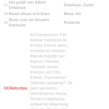
Het gelijk van Albert
41
Delahaye
46
Naast elkaar schrijven
Boek over de Gouden
49
Peelhelm
Ad Duodecimun; Een
tweede marskamp bij
Ermelo; Kennis delen,
verdelen en uitdelen;
Attenderingslijst van
Signum; Hendrik
Tratsaert nieuwe
directeur van Ons
Erfdeel; Toponiemen:
Optimale oplossing?; De
SEMafoortjes:
helm van keizer
Valentinianus; Nieuw
Romeins legerkamp
ontdekt bij Valkenburg