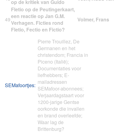
op de kritiek van Guido
Fletio op de Peutingerkaart,
een reactie op Jan G.M.
49
Verhagen. Ficties rond
Fletio, Fectio en Fictio?
Pierre Trouillez, De
Germanen en het
christendom; Francia in
Piceno (Italië);
Documentaties voor
liefhebbers; E-
mailadressen
SEMafoortjes:
SEMafoor-abonnees;
Verjaardagstaart voor
1200-jarige Gentse
oorkonde die invallen
en brand overleefde;
Waar lag de
Brittenburg?