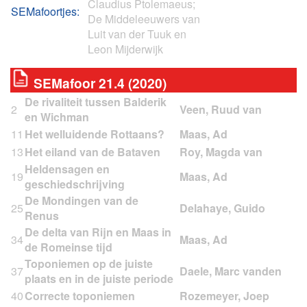
Claudius Ptolemaeus;
SEMafoortjes:
De Middeleeuwers van
Luit van der Tuuk en
Leon Mijderwijk
SEMafoor 21.4 (2020)
De rivaliteit tussen Balderik
2
en Wichman
11
Het welluidende Rottaans?
13
Het eiland van de Bataven
Heldensagen en
19
geschiedschrijving
De Mondingen van de
25
Renus
De delta van Rijn en Maas in
34
de Romeinse tijd
Toponiemen op de juiste
37
plaats en in de juiste periode
40
Correcte toponiemen