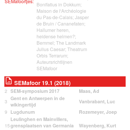
SEMafoortjes:
Bonifatius in Dokkum;
Maison de l'Archéologie
du Pas-de-Calais; Jasper
de Bruin / Cananefaten;
Hallumer heren,
heidense helmen?;
Bemmel; The Landmark
Julius Caesar; Theatrum
Orbis Terrarum;
Auteursrichtlijnen
SEMafoor
SEMafoor 19.1 (2018)
2
SEM-symposium 2017
Gent en Antwerpen in de
3
wikingertijd
9
Lugdunum
Leulinghen en Mainvillers,
15
grensplaatsen van Germania