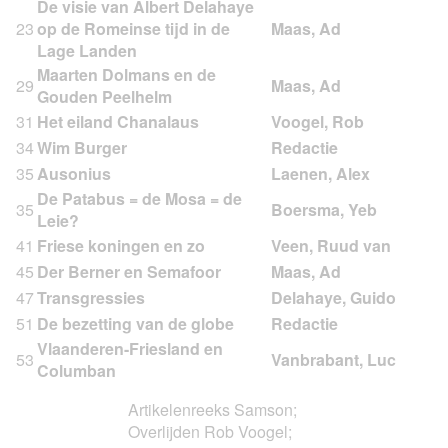
De visie van Albert Delahaye
23
op de Romeinse tijd in de
Lage Landen
Maarten Dolmans en de
29
Gouden Peelhelm
31
Het eiland Chanalaus
34
Wim Burger
35
Ausonius
De Patabus = de Mosa = de
35
Leie?
41
Friese koningen en zo
45
Der Berner en Semafoor
47
Transgressies
51
De bezetting van de globe
Vlaanderen-Friesland en
53
Columban
Artikelenreeks Samson;
Overlijden Rob Voogel;