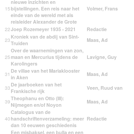
nieuwe inzichten en
15
bijstellingen. Een reis naar het
einde van de wereld met als
reisleider Alexander de Grote
22
Joep Rozemeyer 1935 - 2021
Kroniek van de abdij van Sint-
23
Truiden
Over de waarnemingen van zon,
25
maan en Mercurius tijdens de
Karolingers
De villae van het Mariaklooster
31
in Aken
De jaarboeken van het
33
Frankische rijk
Theophanu en Otto (III):
39
Nijmegen en/of Noyon
Catalogus van de
40
handschriftenverzameling: meer
dan 10 eeuwen geschiedenis
Een misbaksel, een bulla en een