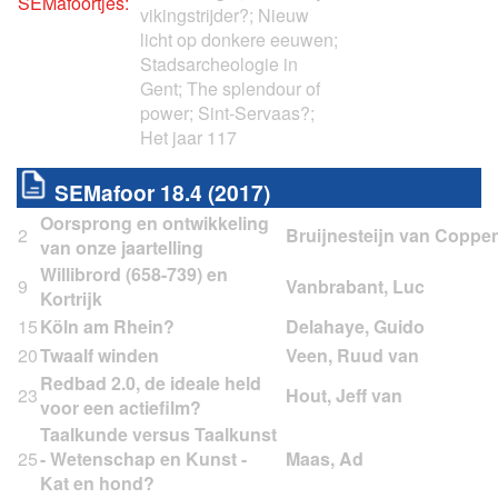
SEMafoortjes:
vikingstrijder?; Nieuw
licht op donkere eeuwen;
Stadsarcheologie in
Gent; The splendour of
power; Sint-Servaas?;
Het jaar 117
SEMafoor 18.4 (2017)
Oorsprong en ontwikkeling
2
van onze jaartelling
Willibrord (658-739) en
9
Kortrijk
15
Köln am Rhein?
20
Twaalf winden
Redbad 2.0, de ideale held
23
voor een actiefilm?
Taalkunde versus Taalkunst
25
- Wetenschap en Kunst -
Kat en hond?