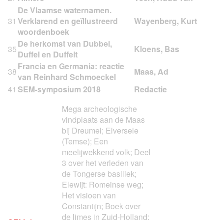
De Vlaamse waternamen.
31
Verklarend en geïllustreerd
woordenboek
De herkomst van Dubbel,
35
Duffel en Duffelt
Francia en Germania: reactie
38
van Reinhard Schmoeckel
41
SEM-symposium 2018
Mega archeologische
vindplaats aan de Maas
bij Dreumel; Elversele
(Temse); Een
meelijwekkend volk; Deel
3 over het verleden van
de Tongerse basiliek;
Elewijt: Romeinse weg;
Het visioen van
Constantijn; Boek over
de limes in Zuid-Holland;