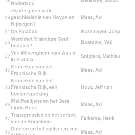
Nederland
Zwarte gaten in de
28
geschiedenis van Noyon en
Nijmegen?
31
De Patabus
Werd met Traiectum Gent
33
bedoeld?
Van Mösenghem naar Aquis
37
in Francia
Kronieken van het
40
Frankische Rijk
Kronieken van het
43
Frankische Rijk, een
boekbespreking
Piet Paaltjens en het Oera
46
Linda Boek
Transgressies en het vertrek
47
van de Romeinen
Dateren en het cultiveren van
49