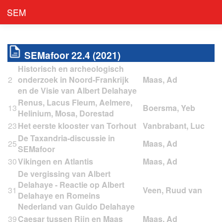
SEM
SEMafoor 22.4 (2021)
Historisch en archeologisch
2
onderzoek in Noord-Frankrijk
en de Visie van Albert Delahaye
Renus, Lacus Fleum, Aelmere,
13
Helinium, Mosa, Dorestad
23
Het eerste klooster van Torhout
De Taxandria-discussie in
25
SEMafoor
30
Vikingen en Atlantis
De vergissing van Albert
Delahaye - Reactie op Albert
31
Delahaye en Romeins
Nederland van Guido Delahaye
39
Caesar tussen Rijn en Maas