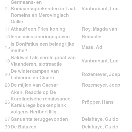
Germaans- en
7
Romaanssprekenden in Laat-
Romeins en Merovingisch
Gallië
11
Athaulf een Fries koning
13
Ierse missioneringsgolven
Is Bonifatius een belangrijke
15
mythe?
Baldwin I als eerste graaf van
18
Vlaanderen, slotreactie
De winterkampen van
20
Labienus en Cicero
23
De mijlen van Caesar
Aken. Reactie op De
Karolingische renaissance.
26
Karels lege boekenplank
volgens Heribert Illig
27
Ganuenta teruggevonden
30
De Bataven