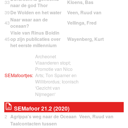
33
naar de god Thor
39
De Wolden en het water
Naar waar aan de
43
oceaan?
Visie van Rinus Boidin
45
op zijn publicaties over
het eerste millennium
Archeonet
Vlaanderen stopt;
Promotie van Nico
SEMafoortjes:
Arts; Ton Spamer en
Willibrordus; Iconisch
'Gezicht van
Nijmegen'
SEMafoor 21.2 (2020)
2
Agrippa's weg naar de Oceaan
Taalcontacten tussen