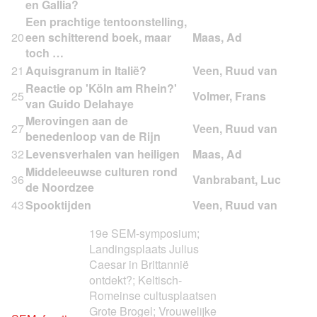
en Gallia?
Een prachtige tentoonstelling,
20
een schitterend boek, maar
toch …
21
Aquisgranum in Italië?
Reactie op 'Köln am Rhein?'
25
van Guido Delahaye
Merovingen aan de
27
benedenloop van de Rijn
32
Levensverhalen van heiligen
Middeleeuwse culturen rond
36
de Noordzee
43
Spooktijden
19e SEM-symposium;
Landingsplaats Julius
Caesar in Brittannië
ontdekt?; Keltisch-
Romeinse cultusplaatsen
Grote Brogel; Vrouwelijke