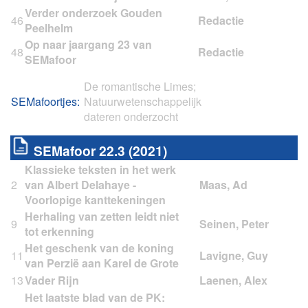
Verder onderzoek Gouden
46
Peelhelm
Op naar jaargang 23 van
48
SEMafoor
De romantische Limes;
SEMafoortjes:
Natuurwetenschappelijk
dateren onderzocht
SEMafoor 22.3 (2021)
Klassieke teksten in het werk
2
van Albert Delahaye -
Voorlopige kanttekeningen
Herhaling van zetten leidt niet
9
tot erkenning
Het geschenk van de koning
11
van Perzië aan Karel de Grote
13
Vader Rijn
Het laatste blad van de PK: