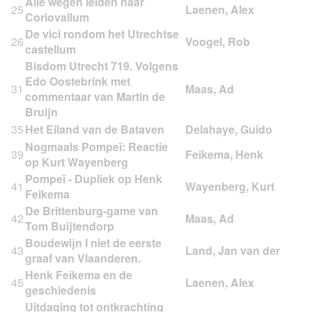
Alle wegen leiden naar
25
Coriovallum
De vici rondom het Utrechtse
26
castellum
Bisdom Utrecht 719. Volgens
Edo Oostebrink met
31
commentaar van Martin de
Bruijn
35
Het Eiland van de Bataven
Nogmaals Pompeï: Reactie
39
op Kurt Wayenberg
Pompeï - Dupliek op Henk
41
Feikema
De Brittenburg-game van
42
Tom Buijtendorp
Boudewijn I niet de eerste
43
graaf van Vlaanderen.
Henk Feikema en de
45
geschiedenis
Uitdaging tot ontkrachting