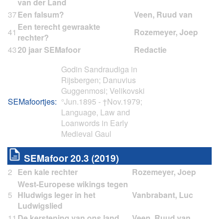
van der Land
37
Een falsum?
Een terecht gewraakte
41
rechter?
43
20 jaar SEMafoor
Godin Sandraudiga in
Rijsbergen; Danuvius
Guggenmosi; Velikovski
SEMafoortjes:
°Jun.1895 - †Nov.1979;
Language, Law and
Loanwords in Early
Medieval Gaul
SEMafoor 20.3 (2019)
2
Een kale rechter
West-Europese wikings tegen
5
Hludwigs leger in het
Ludwigslied
11
De kerstening van ons land