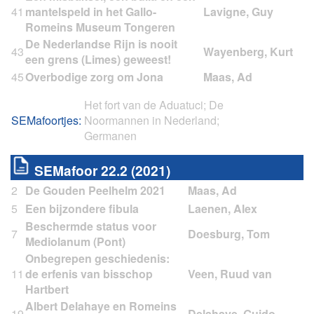
41
mantelspeld in het Gallo-
Romeins Museum Tongeren
De Nederlandse Rijn is nooit
43
een grens (Limes) geweest!
45
Overbodige zorg om Jona
Het fort van de Aduatuci; De
SEMafoortjes:
Noormannen in Nederland;
Germanen
SEMafoor 22.2 (2021)
2
De Gouden Peelhelm 2021
5
Een bijzondere fibula
Beschermde status voor
7
Mediolanum (Pont)
Onbegrepen geschiedenis:
11
de erfenis van bisschop
Hartbert
Albert Delahaye en Romeins
19