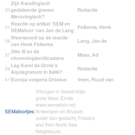
Zijn Karolingisch
30
gedateerde graven
Merovingisch?
Reactie op artikel 'SEM en
31
SEMafoor' van Jan de Lang
Weerwoord op de reactie
35
van Henk Feikema
Otto III en de
37
chronologiecriticasters
Lag Karel de Grote's
39
Aquisgranum in Italië?
41
Europa volgens Orosius
Vikingen in Asselt blijkt
grote fabel; Einde
www.semafoor.net;
SEMafoortjes:
Antwerpen en Brussel
ouder dan gedacht; Frisians
and their North Sea
Neighbours