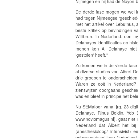
Nijmegen en hij had de Noyon-b
De derde fase mogen we wel la
had tegen Nijmeegse ‘geschieden
met het artikel over Lebuïnus, 
beste kritiek op bevindingen v
Willibrord in Nederland: een m
Delahayes identificaties op hist
menen kon A. Delahaye niet 
'gestolen' heeft."
Zo komen we in de vierde fase 
al diverse studies van Albert D
drie groepen te onderscheiden:
Waren ze ooit in Nederland
zienswijzen doorgaans geschei
was en bleef in principe het be
Nu
SEMafoor
vanaf jrg. 23 digi
Delahaye, Rinus Boidin, Yeb 
www.noviomagus.nl), gaat niet i
Nederland dat Albert het bij
(anesthesioloog/ intensivist
onbewoonbaar laag-Nederland. 