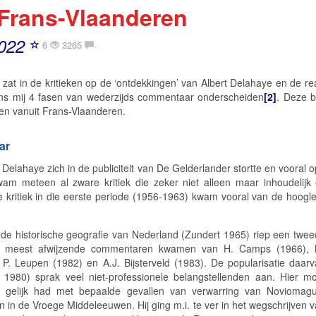
Frans-Vlaanderen
022
6
3265
-
 zat in de kritieken op de ‘ontdekkingen’ van Albert Delahaye en de reac
ens mij 4 fasen van wederzijds commentaar onderscheiden
[2]
. Deze b
ken vanuit Frans-Vlaanderen.
ar
elahaye zich in de publiciteit van
De Gelderlander
stortte en vooral 
am meteen al zware kritiek die zeker niet alleen maar inhoudelij
De kritiek in die eerste periode (1956-1963) kwam vooral van de hoogl
 de historische geografie van Nederland
(Zundert 1965) riep een twe
e meest afwijzende commentaren kwamen van H. Camps (1966), 
 P. Leupen (1982) en A.J. Bijsterveld (1983). De popularisatie daar
 1980) sprak veel niet-professionele belangstellenden aan. Hier m
 gelijk had met bepaalde gevallen van verwarring van Noviomagu
n de Vroege Middeleeuwen. Hij ging m.i. te ver in het wegschrijven 