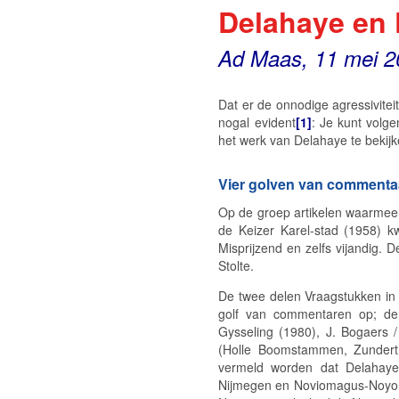
Delahaye en 
Ad Maas, 11 mei 2
Dat er de onnodige agressiviteit
nogal evident
[1]
: Je kunt volg
het werk van Delahaye te bekij
Vier golven van commenta
Op de groep artikelen waarmee D
de Keizer Karel-stad (
1958) kw
Misprijzend en zelfs vijandig. 
Stolte.
De twee delen
Vraagstukken in
golf van commentaren op; d
Gysseling (1980), J. Bogaers /
(
Holle Boomstammen
, Zundert
vermeld worden dat Delahaye
Nijmegen en Noviomagus-Noyon i