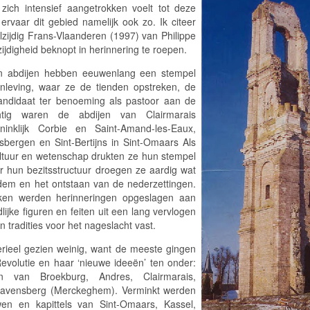
zich intensief aangetrokken voelt tot deze
ervaar dit gebied namelijk ook zo. Ik citeer
lzijdig Frans-Vlaanderen
(1997) van Philippe
ijdigheid beknopt in herinnering te roepen.
en abdijen hebben eeuwenlang een stempel
nleving, waar ze de tienden opstreken, de
andidaat ter benoeming als pastoor aan de
htig waren de abdijen van Clairmarais
ninklijk Corbie en Saint-Amand-les-Eaux,
bergen en Sint-Bertijns in Sint-Omaars Als
cultuur en wetenschap drukten ze hun stempel
 hun bezitsstructuur droegen ze aardig wat
odem en het ontstaan van de nederzettingen.
eken werden herinneringen opgeslagen aan
ijke figuren en feiten uit een lang vervlogen
n tradities voor het nageslacht vast.
rieel gezien weinig, want de meeste gingen
evolutie en haar ‘nieuwe ideeën’ ten onder:
n van Broekburg, Andres, Clairmarais,
Ravensberg (Merckeghem). Verminkt werden
en en kapittels van Sint-Omaars, Kassel,