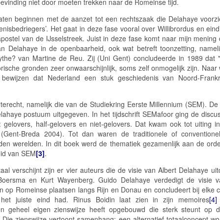
evinding niet door moeten trekken naar de Romeinse tijd.
ten beginnen met de aanzet tot een rechtszaak die Delahaye voorz
isbedriegers’. Het gaat in deze fase vooral over Willibrordus en eind
apostel van de IJsselstreek. Juist in deze fase komt naar mijn mening
an Delahaye in de openbaarheid, ook wat betreft toonzetting, nameli
ythe?
van Martine de Reu. Zij (Uni Gent) concludeerde in 1989 dat 
orische gronden zeer onwaarschijnlijk, soms zelf onmogelijk zijn. Naar 
bewijzen dat Nederland een stuk geschiedenis van Noord-Frankri
terecht, namelijk die van de
Studiekring Eerste Millennium
(SEM). D
elahaye postuum uitgegeven. In het tijdschrift
SEMafoor
ging de discuss
 gelovers, half-gelovers en niet-gelovers. Dat kwam ook tot uiting 
?
(Gent-Breda 2004). Tot dan waren de traditionele of conventionel
den werelden. In dit boek werd de thematiek gezamenlijk aan de orde
leid van SEM
[3]
.
taal verschijnt zijn er vier auteurs die de visie van Albert Delahaye 
Boersma en Kurt Wayenberg. Guido Delahaye verdedigt de visie v
n op Romeinse plaatsen langs Rijn en Donau en concludeert bij elke co
 het juiste eind had. Rinus Boidin laat zien in zijn memoires
[4]
) een geheel eigen zienswijze heeft opgebouwd die sterk steunt o
Die zienswijze vertoont samenhang; een alternatief totaalconcept wo