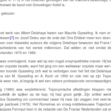
oewel de band met Grevelingen fictief is.
d gekozen
et werk van Albert Delahaye kwam van Maurits Gysseling. Ik nam er p
Niessen
[7]
en Jozef Deleu aan de orde dat
Ons Erfdeel
meer kon doen 
eken over klassieke auteurs die volgens Delahaye bewezen dat Frans
chiedenis van het eerste millennium. Dat wilden ze niet omdat d
erlanden
1979 en 1980.
was overtuigend, maar wel op een nogal onsympathieke manier. Hij b
en onjuiste taxatie, want het ging om een weliswaar onjuiste maar wel 
en toonde Gysseling zich wat te verbolgen over het feit dat Delaha
ica
van M. Gysseling en A. Koch uit 1950 en ook niet op zijn
Topo
ok weer niet, al begrijp ik wel een zekere professionele verontwaardigin
 (1980) was verpletterend. Toponymische afleidingen kloppen niet
delijk de spijker op de kop; hij had groot gelijk. Zijn artikel we
dus Gysseling om commentaar (waar hij naar zijn zeggen met veel te
ige jaarboek (1979):
Het Romeinse en vroeg-middeleeuwse Trajectu
Jacques Fermaut toen in de redactie van
De Franse Nederlanden
zat e