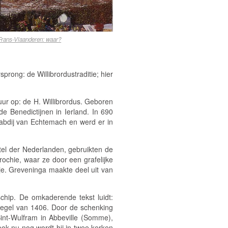
Frans-Vlaanderen: waar?
rong: de Willibrordustraditie; hier
uur op: de H. Willibrordus. Geboren
e Benedictijnen in Ierland. In 690
 abdij van Echtemach en werd er in
stel der Nederlanden, gebruikten de
ochie, waar ze door een grafelijke
e. Greveninga maakte deel uit van
chip. De omkaderende tekst luidt:
 zegel van 1406. Door de schenking
 Sint-Wulfram in Abbeville (Somme),
ook nu nog wordt hij in twee kerken