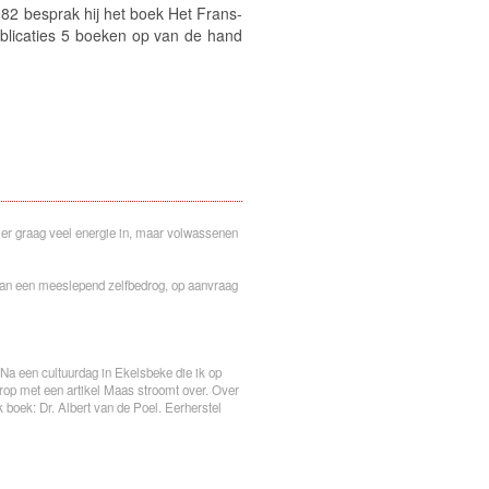
1982 besprak hij het boek
Het Frans-
licaties 5 boeken op van de hand
er graag veel energie in, maar volwassenen
 van een meeslepend zelfbedrog
, op aanvraag
. Na een cultuurdag in Ekelsbeke die ik op
rop met een artikel
Maas stroomt over
. Over
jk boek:
Dr. Albert van de Poel. Eerherstel