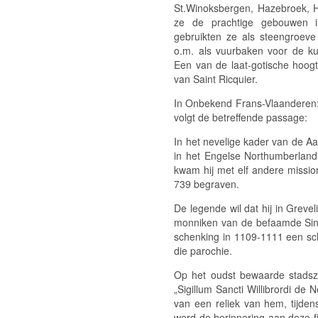
St.Winoksbergen, Hazebroek, Ho
ze de prachtige gebouwen in
gebruikten ze als steengroev
o.m. als vuurbaken voor de kus
Een van de laat-gotische hoog
van Saint Ricquier.
In Onbekend Frans-Vlaanderen: G
volgt de betreffende passage:
In het nevelige kader van de Aa
in het Engelse Northumberland 
kwam hij met elf andere missio
739 begraven.
De legende wil dat hij in Greve
monniken van de befaamde Sint-
schenking in 1109-1111 een sc
die parochie.
Op het oudst bewaarde stadsze
„Sigillum Sancti Willibrordi d
van een reliek van hem, tijdens
werd de herinnering aan deze fi