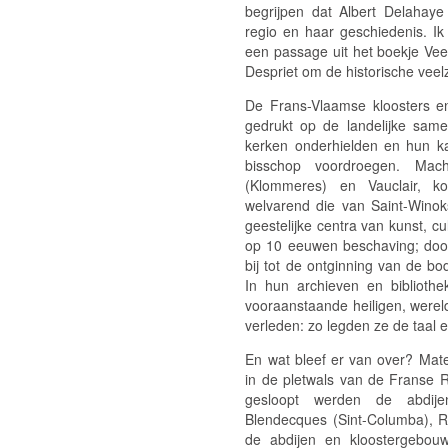
begrijpen dat Albert Delahaye 
regio en haar geschiedenis. Ik 
een passage uit het boekje
Vee
Despriet om de historische veelz
De Frans-Vlaamse kloosters 
gedrukt op de landelijke same
kerken onderhielden en hun k
bisschop voordroegen. Mac
(Klommeres) en Vauclair, ko
welvarend die van Saint-Winoks
geestelijke centra van kunst, 
op 10 eeuwen beschaving; door
bij tot de ontginning van de b
In hun archieven en biblioth
vooraanstaande heiligen, wereldl
verleden: zo legden ze de taal e
En wat bleef er van over? Mate
in de pletwals van de Franse R
gesloopt werden de abdije
Blendecques (Sint-Columba), 
de abdijen en kloostergebouw