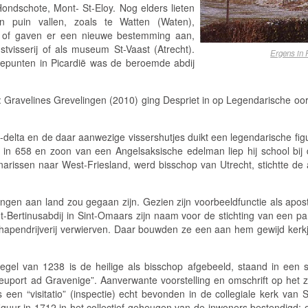
ndschote, Mont- St-Eloy. Nog elders lieten
 puin vallen, zoals te Watten (Waten),
e of gaven er een nieuwe bestemming aan,
tvisserij of als museum St-Vaast (Atrecht).
Ergens in 
tepunten in Picardië was de beroemde abdij
ravelines Grevelingen (2010) ging Despriet in op Legendarische oorsp
-delta en de daar aanwezige vissershutjes duikt een legendarische fig
in 658 en zoon van een Angelsaksische edelman liep hij school bij d
narissen naar West-Friesland, werd bisschop van Utrecht, stichtte de
lingen aan land zou gegaan zijn. Gezien zijn voorbeeldfunctie als apo
Bertinusabdij in Sint-Omaars zijn naam voor de stichting van een par
hapendrijverij verwierven. Daar bouwden ze een aan hem gewijd kerkj
gel van 1238 is de heilige als bisschop afgebeeld, staand in een s
e Neuport ad Gravenige”. Aanverwante voorstelling en omschrift op het
 een “visitatio” (inspectie) echt bevonden in de collegiale kerk van
guur in 1712 in het collectief geheugen van de inwoners bestendigd; 