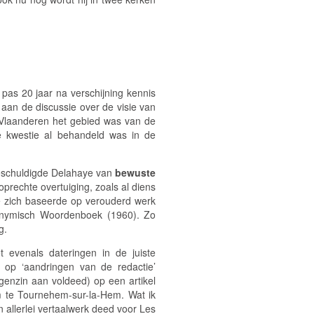
as 20 jaar na verschijning kennis
aan de discussie over de visie van
-Vlaanderen het gebied was van de
e kwestie al behandeld was in de
eschuldigde Delahaye van
bewuste
oprechte overtuiging, zoals al diens
ye zich baseerde op verouderd werk
nymisch Woordenboek
(1960). Zo
g.
 evenals dateringen in de juiste
rd op ‘aandringen van de redactie’
genzin aan voldeed) op een artikel
m te Tournehem-sur-la-Hem
. Wat ik
n allerlei vertaalwerk deed voor
Les