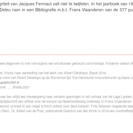
riteit van Jacques Fermaut valt niet te twijfelen. In het jaarboek van 
 Deleu nam in een
Bibliografie m.b.t. Frans Vlaanderen
van de 377 pub
wie begonnen is met vervolgens een emotioneel gekleurd commentaar. Kinderen steken hi
r. Visies naar aanleiding van het werk van Albert Delahaye
, Bavel 2016
e visie van Albert Delahaye op de Romeinse tijd. Een heroïsche misconstructie op basis
ubliciteit.nl
 snel….., Breda 2021
, maar ben altijd wel nieuwsgierig naar verdere openingen in het verhaal van de Lage Landen.
ijstijdschrift een artikel over de kansen op Nederlandstalig onderwijs in Frans-Vlaanderen
woond, schreef ik een nogal kritisch artikel over deze kansen. Frits Niessen reageerde daa
Stem, Dr. Albert van de Poel, publiceerde Geertrui van den Brink in 2018 een voortreffeli