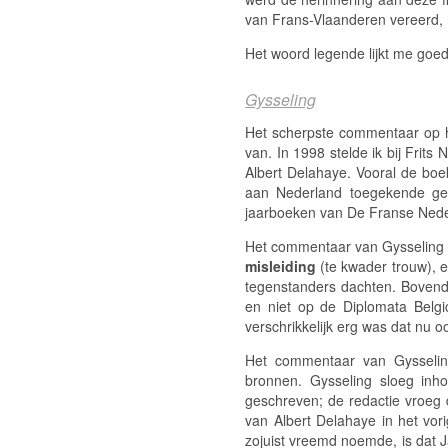
van Frans-Vlaanderen vereerd, h
Het woord legende lijkt me goe
Gysseling
Het scherpste commentaar op h
van. In 1998 stelde ik bij Frits 
Albert Delahaye. Vooral de bo
aan Nederland toegekende ges
jaarboeken van
De Franse Ned
Het commentaar van Gysseling 
misleiding
(te kwader trouw), e
tegenstanders dachten. Bovendi
en niet op de
Diplomata Belg
verschrikkelijk erg was dat nu o
Het commentaar van Gysseling
bronnen. Gysseling sloeg inhou
geschreven; de redactie vroeg 
van Albert Delahaye in het vor
zojuist vreemd noemde, is dat 