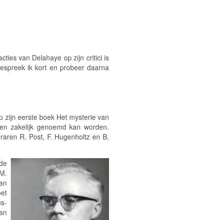
ties van Delahaye op zijn critici is
espreek ik kort en probeer daarna
op zijn eerste boek
Het mysterie van
k en zakelijk genoemd kan worden.
eraren R. Post, F. Hugenholtz en B.
ede
M.
van
oet
s-
van