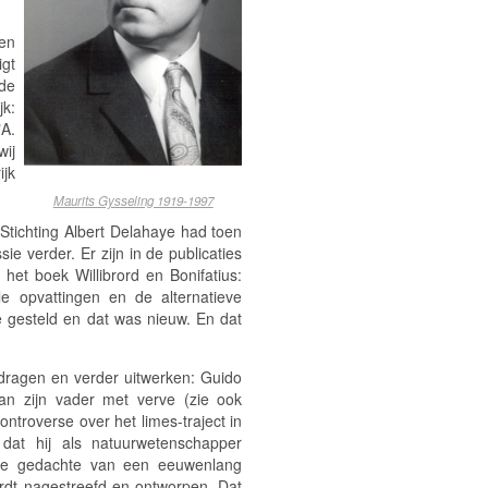
ien
igt
 de
jk:
"A.
wij
jk
Maurits Gysseling 1919-1997
e
Stichting Albert Delahaye
had toen
ie verder. Er zijn in de publicaties
in het boek
Willibrord en Bonifatius:
e opvattingen en de alternatieve
 gesteld en dat was nieuw. En dat
uitdragen en verder uitwerken: Guido
an zijn vader met verve (zie ook
ntroverse over het limes-traject in
dat hij als natuurwetenschapper
p de gedachte van een eeuwenlang
rdt nagestreefd en ontworpen. Dat