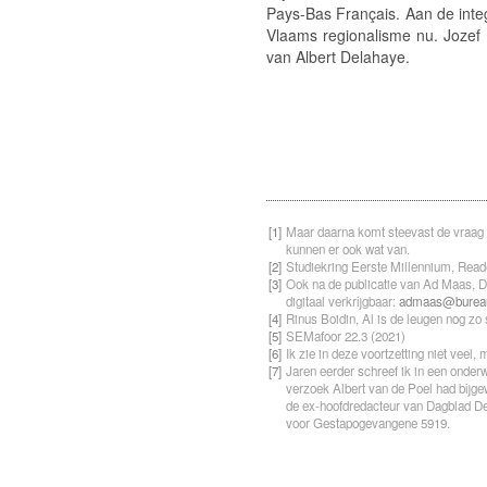
Pays-Bas Français.
Aan de integ
Vlaams regionalisme nu
. Jozef
van Albert Delahaye.
[1]
Maar daarna komt steevast de vraag 
kunnen er ook wat van.
[2]
Studiekring Eerste Millennium,
Reade
[3]
Ook na de publicatie van Ad Maas,
D
digitaal verkrijgbaar:
admaas@bureaup
[4]
Rinus Boidin, Al is de leugen nog zo
[5]
SEMafoor 22.3 (2021)
[6]
Ik zie in deze voortzetting niet veel
[7]
Jaren eerder schreef ik in een onderw
verzoek Albert van de Poel had bijge
de ex-hoofdredacteur van Dagblad De 
voor Gestapogevangene 5919.