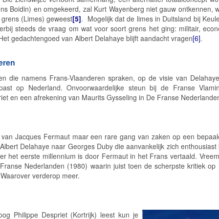
ns Boidin) en omgekeerd, zal Kurt Wayenberg niet gauw ontkennen, wa
 grens (Limes) geweest
[5]
. Mogelijk dat de
limes
in Duitsland bij Keule
erbij steeds de vraag om wat voor soort grens het ging: militair, eco
. Het gedachtengoed van Albert Delahaye blijft aandacht vragen
[6]
.
eren
en die namens Frans-Vlaanderen spraken, op de visie van Delahaye
epast op Nederland. Onvoorwaardelijke steun bij de Franse Vlam
priet en een afrekening van Maurits Gysseling in
De Franse Nederlande
r van Jacques Fermaut maar een rare gang van zaken op een bepaald
Albert Delahaye naar Georges Duby die aanvankelijk zich enthousiast
r het eerste millennium is door Fermaut in het Frans vertaald. Vreem
Franse Nederlanden
(1980) waarin juist toen de scherpste kritiek o
. Waarover verderop meer.
og Philippe Despriet (Kortrijk) leest kun je