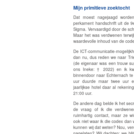
Mijn primitieve zoektocht
Dat moest nagejaagd worden
perkament handschrift uit de 
Sigma. Vervaardigd door de schr
Maar het was verdwenen terwijl 
waardevolle inhoud van de cod
De ICT-communicatie-mogelijkh
dan nu, dus reden we naar Trie
(de eigenaar was een trouw s
ons Ineke: † 2022) en ik kw
binnendoor naar Echternach te r
uur duurde maar twee uur e
jaarlijkse hotel daar al reken
21:00 uur.
De andere dag belde ik het sec
de vraag of ik die verdwen
ruimhartig contact, maar ze wi
ook niet waar ik die codex dan 
kunnen wij dat weten? Nou, ve
nagelaten? Wij dachten: we bli