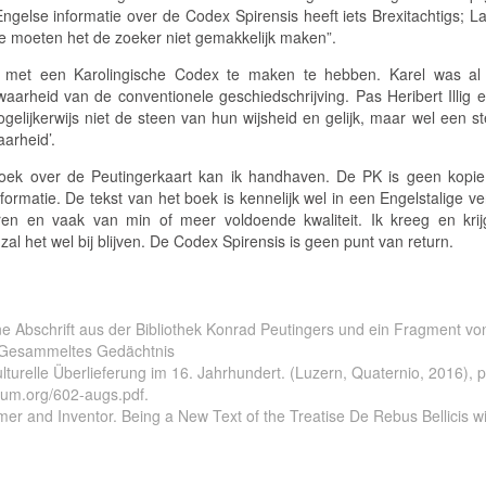
Engelse informatie over de Codex Spirensis heeft iets Brexitachtigs; 
we moeten het de zoeker niet gemakkelijk maken”.
n met een Karolingische Codex te maken te hebben. Karel was al
waarheid van de conventionele geschiedschrijving. Pas Heribert Illi
gelijkerwijs niet de steen van hun wijsheid en gelijk, maar wel een st
arheid’.
 boek over de Peutingerkaart kan ik handhaven. De PK is geen kop
formatie. De tekst van het boek is kennelijk wel in een Engelstalige ve
iseren en vaak van min of meer voldoende kwaliteit. Ik kreeg en kri
 zal het wel bij blijven. De Codex Spirensis is geen punt van return.
ine Abschrift aus der Bibliothek Konrad Peutingers und ein Fragment vo
), Gesammeltes Gedächtnis
lturelle Überlieferung im 16. Jahrhundert. (Luzern, Quaternio, 2016),
tatum.org/602-augs.pdf.
and Inventor. Being a New Text of the Treatise De Rebus Bellicis wit