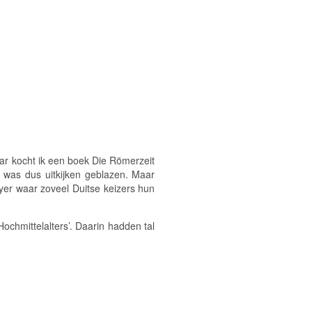
aar kocht ik een boek
Die Römerzeit
 was dus uitkijken geblazen. Maar
yer waar zoveel Duitse keizers hun
ochmittelalters’. Daarin hadden tal