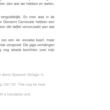
Laten zien wat we hebben en weten,
 vergoddelijkt. En men was in de
g en Giovanni Carnevale hebben een
een die twijfel veroorzaakt aan wat
ie van een 4e -eeuwse kaart, maar
rsie verspreid. Die giga-vertalingen
jg nog steeds berichten over mijn
n deren Speyerer Vorlage: in
 pp.132-137. This may be read
h a translation and