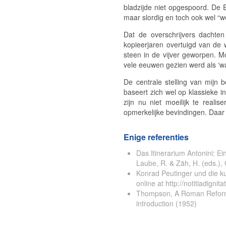
bladzijde niet opgespoord. De 
maar slordig en toch ook wel “
Dat de overschrijvers dachte
kopieerjaren overtuigd van de 
steen in de vijver geworpen. Mo
vele eeuwen gezien werd als ‘wa
De centrale stelling van mijn
baseert zich wel op klassieke in
zijn nu niet moeilijk te real
opmerkelijke bevindingen
. Daar
Enige referenties
Das Itinerarium Antonini: E
Laube, R. & Zäh, H. (eds.
Konrad Peutinger und die ku
online at http://notitiadigni
Thompson, A Roman Reformer 
introduction (1952)