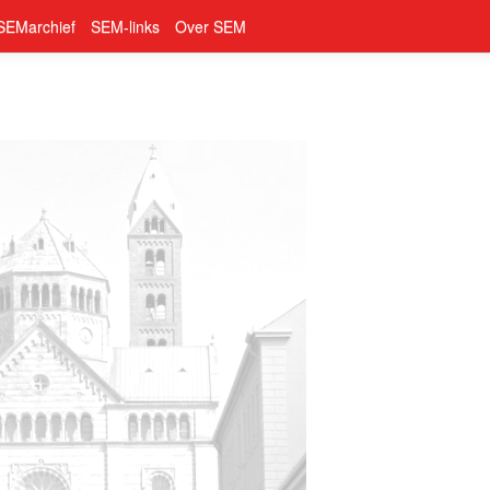
SEMarchief
SEM-links
Over SEM