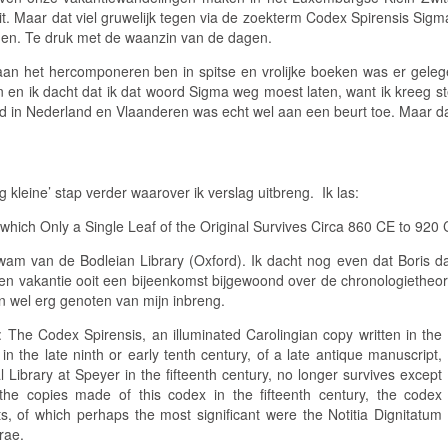
it. Maar dat viel gruwelijk tegen via de zoekterm Codex Spirensis Sigm
iggen. Te druk met de waanzin van de dagen.
 aan het hercomponeren ben in spitse en vrolijke boeken was er gel
 en ik dacht dat ik dat woord Sigma weg moest laten, want ik kreeg st
d in Nederland en Vlaanderen was echt wel aan een beurt toe. Maar da
 kleine’ stap verder waarover ik verslag uitbreng. Ik las:
which Only a Single Leaf of the Original Survives Circa 860 CE to 920 
wam van de Bodleian Library (Oxford). Ik dacht nog even dat Boris daa
een vakantie ooit een bijeenkomst bijgewoond over de chronologietheori
n wel erg genoten van mijn inbreng.
: The Codex Spirensis, an illuminated Carolingian copy written in the
 the late ninth or early tenth century, of a late antique manuscript,
 Library at Speyer in the fifteenth century, no longer survives except
 the copies made of this codex in the fifteenth century, the codex
xts, of which perhaps the most significant were the
Notitia Dignitatum
rae.