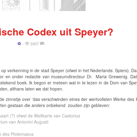
ische Codex uit Speyer?
-
3307
-
 op verkenning in de stad Speyer (ofwel in het Nederlands: Spiers). D
or en onder redactie van museumdirecteur Dr. Maria Grewenig. Dat
uitstekend boek. Ik begon er meteen wat in te lezen in de Dom van Spe
den, althans laten we dat hopen.
nde zinnetje over ‘das verschwinden eines der wertvollsten Werke des H
ften gestaan die anders onbekend zouden zijn gebleven:
aart (?) ofwel de
Weltkarte van Castorius
arium van Antonini Augusti
e des Ptolemaeus