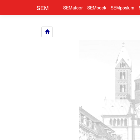
SEM
SEMafoor
SEMboek
SEMposium