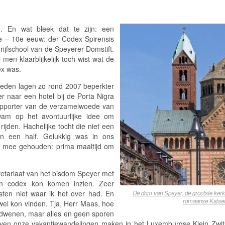
. En wat bleek dat te zijn: een
9e – 10e eeuw: der Codex Spirensis
ijfschool van de Speyerer Domstift.
men klaarblijkelijk toch wist wat de
ex was.
eden lagen zo rond 2007 beperkter
r naar een hotel bij de Porta Nigra
upporter van de verzamelwoede van
am op het avontuurlijke idee om
ijden. Hachelijke tocht die niet een
n een half. Gelukkig was in ons
ing mee gehouden: prima maaltijd om
retariaat van het bisdom Speyer met
en codex kon komen inzien. Zeer
sten niet waar ik het over had. En
De dom van Speyer, de grootste kerk 
romaanse Kaiser
wel kon vinden. Tja, Herr Maas, hoe
rdwenen, maar alles en geen sporen
jven onze vakantiewandelingen maken in het Luxemburgse Klein Zwitse