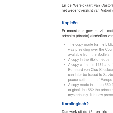
En de Wereldkaart van Castor
het wegenoverzicht van Antonin
Kopieën
Er moest dus gewerkt zijn met
primaire (directe) afschriften v
The copy made for the bibli
was presiding over the Coun
available from the Bodleian. 
A copy in the Bibliothèque n
A copy written in 1484 and f
Bernhard von Cles (Clesius),
can later be traced to Salzb
peace settlement of Europe i
A copy made in June 1550 for
original. In 1552 the prince 
mysteriously. It is now pres
Karolingisch?
Dus werk uit de 15e en 16e ee