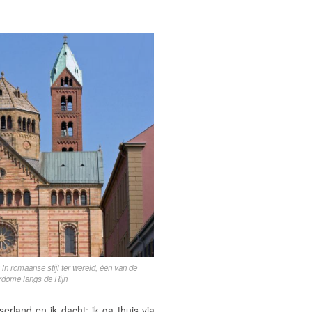
in romaanse stijl ter wereld, één van de
dome langs de Rijn
rland en ik dacht: ik ga thuis via