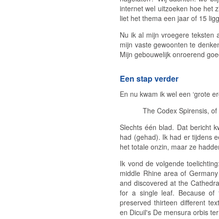
internet wel uitzoeken hoe het z
liet het thema een jaar of 15 l
Nu ik al mijn vroegere teksten
mijn vaste gewoonten te denken
Mijn gebouwelijk onroerend goe
Een stap verder
En nu kwam ik wel een ‘grote erg
The Codex Spirensis, of 
Slechts één blad. Dat bericht k
had (gehad). Ik had er tijdens 
het totale onzin, maar ze hadde
Ik vond de volgende toelichting
middle Rhine area of Germany in
and discovered at the Cathedral
for a single leaf. Because of
preserved thirteen different te
en Dicuil's
De mensura orbis ter