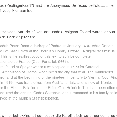
ius (Peutingerkaart?) and the Anonymous
De rebus bellicis
…..En en
i, voeg ik er aan toe.
 ‘kopieën’ van de of van een codex. Volgens Oxford waren er vier
an de Codex Spirensis:
ophile Pietro Donato, bishop of Padua, in January 1436, while Donato
cil of Basel.
Now at the Bodleian Library, Oxford
. A digital facsimile is
This is the earliest copy of this text to survive complete.
ationale de France (Cod. Paris. lat. 9661).
irst found at Speyer where it was copied in 1529 for Cardinal
 Archbishop of Trento, who visited the city that year. The manuscript
urg, and at the beginning of the nineteenth century to Vienna (Cod. Vindo
n 1919 it was transferred from Austria to Italy, and is now at Trento.
 the Elector Palatine of the Rhine Otto Heinrich. This had been offered
acquired the original Codex Spirensis, and it remained in his family coll
erved at the Munich Staatsbibliothek.
uw met betrekking tot een codex
die Karolingisch wordt genoemd op 