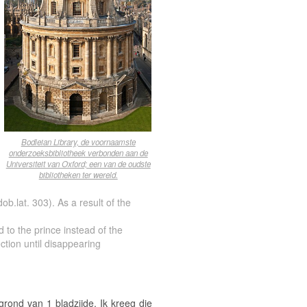
Bodleian Library, de voornaamste
onderzoeksbibliotheek verbonden aan de
Universiteit van Oxford; een van de oudste
bibliotheken ter wereld.
b.lat. 303). As a result of the
 to the prince instead of the
ection until disappearing
grond van 1 bladzijde.
Ik kreeg die