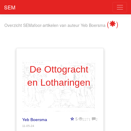
SEM
(
)
Overzicht SEMafoor-artikelen
van auteur
Yeb Boersma
De Ottogracht
en Lotharingen
2271
2
5
Yeb Boersma
11-05-24