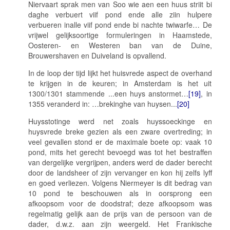
Niervaart sprak men van
Soo wie aen een huus striit bi
daghe verbuert viif pond ende alle ziin hulpere
verbueren inalle viif pond ende bi nachte twiwarfe…
De
vrijwel gelijksoortige formuleringen in Haamstede,
Oosteren- en Westeren ban van de Duine,
Brouwershaven en Duiveland is opvallend.
In de loop der tijd lijkt het huisvrede aspect de overhand
te krijgen in de keuren; in Amsterdam is het uit
1300/1301 stammende
...een huys anstormet…
[19]
, in
1355 veranderd in:
…brekinghe van huysen...
[20]
Huysstotinge
werd net zoals h
uyssoeckinge
en
huysvrede breke
gezien als een zware overtreding; in
veel gevallen stond er de maximale boete op: vaak 10
pond, mits het gerecht bevoegd was tot het bestraffen
van dergelijke vergrijpen, anders werd de dader berecht
door de landsheer of zijn vervanger en kon hij zelfs
lyff
en goed
verliezen. Volgens Niermeyer is dit bedrag van
10 pond te beschouwen als in oorsprong een
afkoopsom voor de doodstraf; deze afkoopsom was
regelmatig gelijk aan de prijs van de persoon van de
dader, d.w.z. aan zijn weergeld. Het Frankische