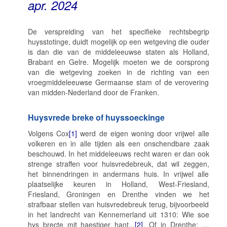
apr. 2024
De verspreiding van het specifieke rechtsbegrip
huysstotinge
, duidt mogelijk op een wetgeving die ouder
is dan die van de middeleeuwse staten als Holland,
Brabant en Gelre. Mogelijk moeten we de oorsprong
van die wetgeving zoeken in de richting van een
vroegmiddeleeuwse Germaanse stam of de verovering
van midden-Nederland door de Franken.
Huysvrede breke of huyssoeckinge
Volgens Cox
[1]
werd de eigen woning door vrijwel alle
volkeren en in alle tijden als een onschendbare zaak
beschouwd. In het middeleeuws recht waren er dan ook
strenge straffen voor huisvredebreuk, dat wil zeggen,
het binnendringen in andermans huis. In vrijwel alle
plaatselijke keuren in Holland, West-Friesland,
Friesland, Groningen en Drenthe vinden we het
strafbaar stellen van huisvredebreuk terug, bijvoorbeeld
in het landrecht van Kennemerland uit 1310:
Wie soe
hys brecte mit haestiger hant...
[2]
.
Of in Drenthe:
…