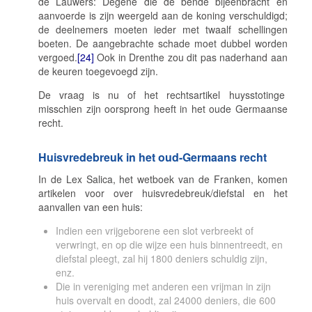
de Lauwers: Degene die de bende bijeenbracht en
aanvoerde is zijn weergeld aan de koning verschuldigd;
de deelnemers moeten ieder met twaalf schellingen
boeten. De aangebrachte schade moet dubbel worden
vergoed.
[24]
Ook in Drenthe zou dit pas naderhand aan
de keuren toegevoegd zijn.
De vraag is nu of het rechtsartikel
huysstotinge
misschien zijn oorsprong heeft in het oude Germaanse
recht.
Huisvredebreuk in het oud-Germaans recht
In de
Lex Salica
, het wetboek van de Franken, komen
artikelen voor over huisvredebreuk/diefstal en het
aanvallen van een huis:
Indien een vrijgeborene een slot verbreekt of
verwringt, en op die wijze een huis binnentreedt, en
diefstal pleegt, zal hij 1800 deniers schuldig zijn,
enz.
Die in vereniging met anderen een vrijman in zijn
huis overvalt en doodt, zal 24000 deniers, die 600