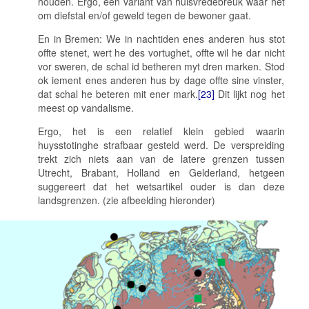
houden. Ergo, een variant van huisvredebreuk waar het
om diefstal en/of geweld tegen de bewoner gaat.
En in Bremen:
We in nachtiden enes anderen hus stot
offte stenet, wert he des vortughet, offte wil he dar nicht
vor sweren, de schal id betheren myt dren marken. Stod
ok iement enes anderen hus by dage offte sine vinster,
dat schal he beteren mit ener mark
.
[23]
Dit lijkt nog het
meest op vandalisme.
Ergo, het is een relatief klein gebied waarin
huysstotinghe
strafbaar gesteld werd. De verspreiding
trekt zich niets aan van de latere grenzen tussen
Utrecht, Brabant, Holland en Gelderland, hetgeen
suggereert dat het wetsartikel ouder is dan deze
landsgrenzen. (zie afbeelding hieronder)