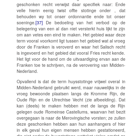
geschonken recht verwijst daar specifiek naar:
Ende
velle hierin eenig twist offte stotinge onder , dat
behouden wy tot onser ordonnantie ende tot onser
soeninge
.
[37]
De bedoeling van het verbod op de
belegering van een al dan niet versterkt huis lijkt te zijn
om aan vetes een eind te maken. Het gebied waar deze
term vooral voorkomt ligt tussen het gebied wat al vroeg
door de Franken is veroverd en waar het Salisch recht
is ingevoerd en het gebied dat vooral Fries recht kende.
Het ligt voor de hand om de uitvaardiging ervan aan de
Franken toe te schrijven, na de verovering van Midden-
Nederland.
Opvallend is dat de term
huysstotinge
vrijwel overal in
Midden-Nederland gebruikt werd, maar nauwelijks in de
vroeg bewoonde plaatsen langs de Kromme Rijn, de
Oude Rijn en de Utrechtse Vecht (zie afbeelding). Dat
kan (deels) te maken hebben met de langs de Rijn
gelegen oude Romeinse Castellums, waarvan het bezit
overgegaan is naar de Merovingische vorsten; ze zullen
deze geschonken hebben aan hun aanhangers of hier
in elk geval hun eigen mensen hebben gestationeerd,
die niet onder de
huysstotinge
wettekst vielen omdat ze