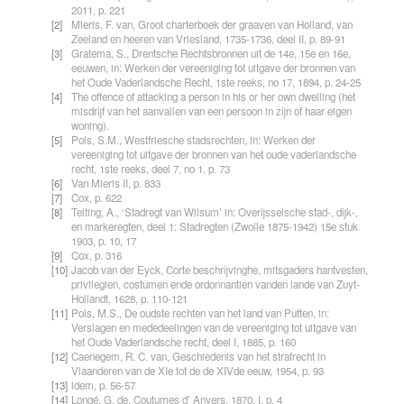
2011, p. 221
[2]
Mieris, F. van, Groot charterboek der graaven van Holland, van
Zeeland en heeren van Vriesland, 1735-1736, deel II, p. 89-91
[3]
Gratema, S., Drentsche Rechtsbronnen uit de 14e, 15e en 16e,
eeuwen, in: Werken der vereeniging tot uitgave der bronnen van
het Oude Vaderlandsche Recht, 1ste reeks, no 17, 1894, p. 24-25
[4]
The offence of attacking a person in his or her own dwelling (het
misdrijf van het aanvallen van een persoon in zijn of haar eigen
woning).
[5]
Pols, S.M., Westfriesche stadsrechten, in: Werken der
vereeniging tot uitgave der bronnen van het oude vaderlandsche
recht, 1ste reeks, deel 7, no 1, p. 73
[6]
Van Mieris II, p. 833
[7]
Cox, p. 622
[8]
Telting, A., ‘Stadregt van Wilsum’ in: Overijsselsche stad-, dijk-,
en markeregten, deel 1: Stadregten (Zwolle 1875-1942) 15e stuk
1903, p. 10, 17
[9]
Cox, p. 316
[10]
Jacob van der Eyck, Corte beschrijvinghe, mitsgaders hantvesten,
privilegien, costumen ende ordonnantien vanden lande van Zuyt-
Hollandt, 1628, p. 110-121
[11]
Pols, M.S., De oudste rechten van het land van Putten, in:
Verslagen en mededeelingen van de vereeniging tot uitgave van
het Oude Vaderlandsche recht, deel I, 1885, p. 160
[12]
Caenegem, R. C. van, Geschiedenis van het strafrecht in
Vlaanderen van de XIe tot de de XIVde eeuw, 1954, p. 93
[13]
idem, p. 56-57
[14]
Longé, G. de, Coutumes d’ Anvers, 1870, I, p. 4