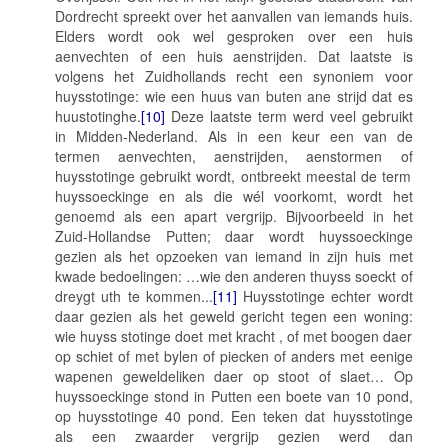
Dordrecht spreekt over het aanvallen van iemands huis.
Elders wordt ook wel gesproken over een huis
aenvechten
of een huis
aenstrijden
. Dat laatste is
volgens het Zuidhollands recht een synoniem voor
huysstotinge
:
wie een huus van buten ane strijd dat es
huustotinghe
.
[10]
Deze laatste term werd veel gebruikt
in Midden-Nederland. Als in een keur een van de
termen
aenvechten, aenstrijden, aenstormen
of
huysstotinge
gebruikt wordt, ontbreekt meestal de term
huyssoeckinge
en als die wél voorkomt, wordt het
genoemd als een apart vergrijp. Bijvoorbeeld in het
Zuid-Hollandse Putten; daar wordt
huyssoeckinge
gezien als het opzoeken van iemand in zijn huis met
kwade bedoelingen:
…wie den anderen thuyss soeckt of
dreygt uth te kommen...
[11]
Huysstotinge
echter wordt
daar gezien als het geweld gericht tegen een woning:
wie huyss stotinge doet met kracht , of met boogen daer
op schiet of met bylen of piecken of anders met eenige
wapenen geweldeliken daer op stoot of slaet…
Op
huyssoeckinge
stond in Putten een boete van 10 pond,
op
huysstotinge
40 pond. Een teken dat
huysstotinge
als een zwaarder vergrijp gezien werd dan