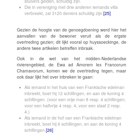
stuivers gelden, schuldig zijn.
Die in vereniging met drie anderen iemands villa
verbreekt, zal 3120 deniers schuldig zijn.
[25]
Gezien de hoogte van de genoegdoening werd hier het
aanvallen van de bewoner veruit als de ergste
overtreding gezien; dit lijkt vooral op
huyssoeckinge
, de
andere twee artikelen betreffen inbraak.
Ook in de wet van het midden-Nederlandse
rivierengebied, de
Ewa ad Amorem lex Francorum
Chamavorum
, komen we de overtreding tegen, maar
ook daar lijkt het over inbreken te gaan:
Als iemand in het huis van een Frankische edelman
inbreekt, boet hij 12 schillingen, en aan de koning 4
schillingen. (voor een vrije man 8 resp. 4 schillingen;
voor een halfvrije 4 resp. 4, voor een slaaf 2 resp.
4.)
Als iemand in de hof van een Frankische edelman
inbreekt, boet hij 6 schillingen, en aan de koning 4
schillingen.
[26]