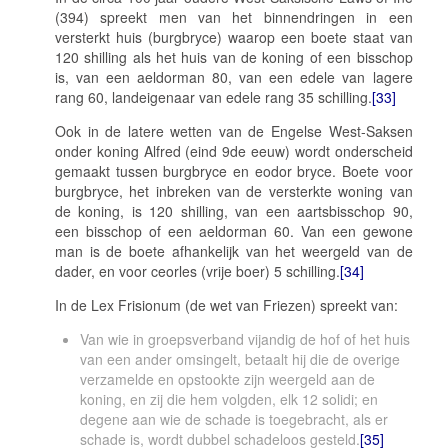
(394) spreekt men van het binnendringen in een
versterkt huis (
burgbryc
e) waarop een boete staat van
120 shilling als het huis van de koning of een bisschop
is, van een
aeldorman
80, van een edele van lagere
rang 60, landeigenaar van edele rang 35 schilling.
[33]
Ook in de latere wetten van de Engelse West-Saksen
onder koning Alfred (eind 9de eeuw) wordt onderscheid
gemaakt tussen
burgbryc
e en
eodor bryce
. Boete voor
burgbryce
, het inbreken van de versterkte woning van
de koning, is 120 shilling, van een aartsbisschop 90,
een bisschop of een
aeldorman
60. Van een gewone
man is de boete afhankelijk van het weergeld van de
dader, en voor
ceorles
(vrije boer) 5 schilling.
[34]
In de Lex Frisionum (de wet van Friezen) spreekt van:
Van wie in groepsverband vijandig de hof of het huis
van een ander omsingelt, betaalt hij die de overige
verzamelde en opstookte zijn weergeld aan de
koning, en zij die hem volgden, elk 12 solidi; en
degene aan wie de schade is toegebracht, als er
schade is, wordt dubbel schadeloos gesteld.
[35]