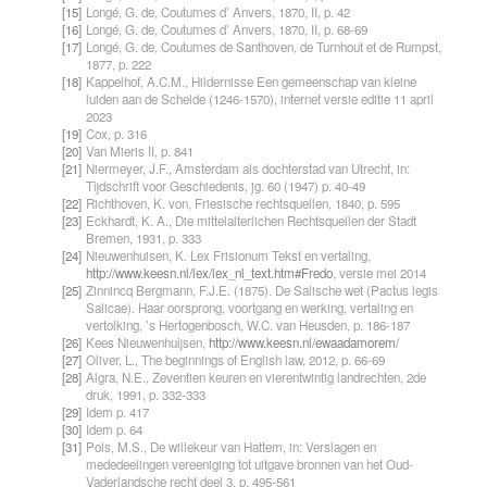
[15]
Longé, G. de, Coutumes d’ Anvers, 1870, II, p. 42
[16]
Longé, G. de, Coutumes d’ Anvers, 1870, II, p. 68-69
[17]
Longé, G. de, Coutumes de Santhoven, de Turnhout et de Rumpst,
1877, p. 222
[18]
Kappelhof, A.C.M., Hildernisse Een gemeenschap van kleine
luiden aan de Schelde (1246-1570), internet versie editie 11 april
2023
[19]
Cox, p. 316
[20]
Van Mieris II, p. 841
[21]
Niermeyer, J.F., Amsterdam als dochterstad van Utrecht, in:
Tijdschrift voor Geschiedenis, jg. 60 (1947) p. 40-49
[22]
Richthoven, K. von, Friesische rechtsquellen, 1840, p. 595
[23]
Eckhardt, K. A., Die mittelalterlichen Rechtsquellen der Stadt
Bremen, 1931, p. 333
[24]
Nieuwenhuisen, K. Lex Frisionum Tekst en vertaling,
http://www.keesn.nl/lex/lex_nl_text.htm#Fredo
, versie mei 2014
[25]
Zinnincq Bergmann, F.J.E. (1875).
De Salische wet (Pactus legis
Salicae).
Haar oorsprong, voortgang en werking, vertaling en
vertolking
, ’s Hertogenbosch, W.C. van Heusden, p. 186-187
[26]
Kees Nieuwenhuijsen,
http://www.keesn.nl/ewaadamorem/
[27]
Oliver, L., The beginnings of English law, 2012, p. 66-69
[28]
Algra, N.E., Zeventien keuren en vierentwintig landrechten, 2de
druk, 1991, p. 332-333
[29]
Idem p. 417
[30]
Idem p. 64
[31]
Pols, M.S., De willekeur van Hattem, in: Verslagen en
mededeelingen vereeniging tot uitgave bronnen van het Oud-
Vaderlandsche recht deel 3, p. 495-561