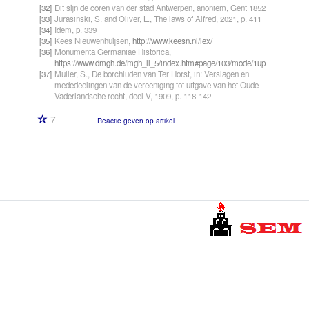
[32]
Dit sijn de coren van der stad Antwerpen, anoniem, Gent 1852
[33]
Jurasinski, S. and Oliver, L., The laws of Alfred, 2021, p. 411
[34]
Idem, p. 339
[35]
Kees Nieuwenhuijsen,
http://www.keesn.nl/lex/
[36]
Monumenta Germaniae Historica,
https://www.dmgh.de/mgh_ll_5/index.htm#page/103/mode/1up
[37]
Muller, S., De borchluden van Ter Horst, in: Verslagen en
mededeelingen van de vereeniging tot uitgave van het Oude
Vaderlandsche recht, deel V, 1909, p. 118-142
7
Reactie geven op artikel