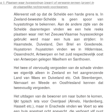
g 1: Plaatsen waar huysstotinge (zwart) of verwante termen (groen) in
de plaatselijke rechtsregels voorkwamen.
Allereerst valt op dat de Schelde een harde grens is. In
Zeeland-bewester-Schelde is geen spoor van
huysstotinge
te bekennen. Aan de andere zijde van de
Schelde daarentegen vinden we een hele reeks
plaatsen waar niet het Zeeuws/Vlaamse
huyssoeckin
ge
gebruikt werd maar een huis aan strijden: In
Haamstede, Duiveland, Den Briel en Goederede.
H
uysstoren
/huysstoten
vinden we in Hildernisse,
Ossendrecht, Antwerpen en het zuid respectievelijk oost
van Antwerpen gelegen Waelhem en Santhoven.
Het twee of viervoudig vergoeden van de schade vinden
we eigenlijk alleen in Zeeland en het aangrenzende
Land van Waes en Duiveland etc. Ook Steenbergen,
Niervaart en Weede en Oostfriesland kennen dat
tweevoudig vergoeden.
Het uitdagen van de bewoner om naar buiten te komen,
lijkt typisch iets voor Overijssel (Almelo, Hardenberg,
Hasselt etc.), maar in Enschede vinden we
Voert so wie
een huis anestoet ocht anevecht, die verboert viif punt