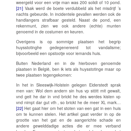
weergeld voor een vrije man was 200 solidi of 10 pond.
[21]
Vaak werd de boete verdubbeld als het misdrijf ’s
nachts gebeurde. In incidentele gevallen werden ook de
handlangers strafbaar gesteld. Naast de pond, een
rekenmunt, zien we ook andere (echte) munten
genoemd in de costumen en keuren.
Overigens is op sommige plaatsen het begrip
huysstotinghe
gedegenereerd tot vandalisme;
bijvoorbeeld een opstootje voor iemands huis.
Buiten Nederland en in de hierboven genoemde
plaatsen in België, ben ik iets als
huysstotinge
maar op
twee plaatsen tegengekomen:
In het in Sleeswijk-Holstein gelegen Eiderstedt sprak
men van:
Wol dem andern sin hus vp stött mit gewalt,
vnd geit he dar in vnd brickt he des werdes kisten vp
vnd nimpt dar gut vth , so brickt he de meer XL mark…
[22]
Het gaat hier om het stoten van een gat in een huis
om te kunnen stelen. Het artikel gaat verder in op de
grootte van het gat en de aangerichte schade en
andere gewelddadige acties die er mee verband