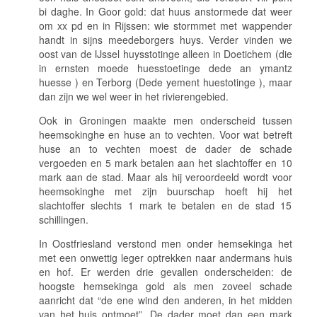
bi daghe
. In Goor gold:
dat huus anstormede dat weer
om xx pd
en in Rijssen:
wie stormmet met wappender
handt in sijns meedeborgers huys
. Verder vinden we
oost van de IJssel
huysstotinge
alleen in Doetichem (
die
in ernsten moede huesstoetinge dede an ymantz
huesse
) en Terborg (
Dede yement huestotinge
), maar
dan zijn we wel weer in het rivierengebied.
Ook in Groningen maakte men onderscheid tussen
heemsokinghe
en
huse an to vechten
. Voor wat betreft
huse an to vechten
moest de dader de schade
vergoeden en 5 mark betalen aan het slachtoffer en 10
mark aan de stad. Maar als hij veroordeeld wordt voor
heemsokinghe
met zijn buurschap hoeft hij het
slachtoffer slechts 1 mark te betalen en de stad 15
schillingen.
In Oostfriesland verstond men onder
hemsekinga
het
met een onwettig leger optrekken naar andermans huis
en hof. Er werden drie gevallen onderscheiden: de
hoogste
hemsekinga
gold als men zoveel schade
aanricht dat “de ene wind den anderen, in het midden
van het huis ontmoet”. De dader moet dan een mark