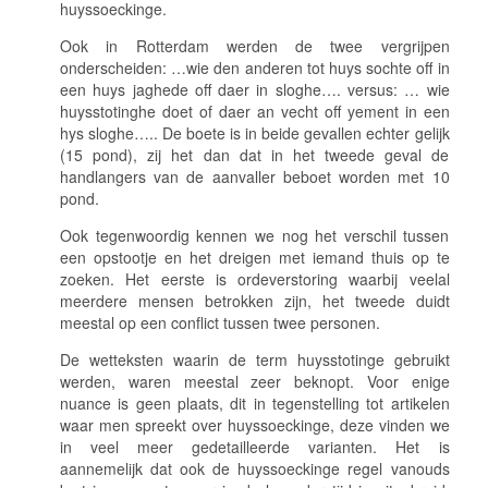
huyssoeckinge.
Ook in Rotterdam werden de twee vergrijpen
onderscheiden:
…wie den anderen tot huys sochte off in
een huys jaghede off daer in sloghe….
versus:
… wie
huysstotinghe doet of daer an vecht off yement in een
hys sloghe…..
De boete is in beide gevallen echter gelijk
(15 pond), zij het dan dat in het tweede geval de
handlangers van de aanvaller beboet worden met 10
pond.
Ook tegenwoordig kennen we nog het verschil tussen
een opstootje en het dreigen met iemand thuis op te
zoeken. Het eerste is ordeverstoring waarbij veelal
meerdere mensen betrokken zijn, het tweede duidt
meestal op een conflict tussen twee personen.
De wetteksten waarin de term
huysstotinge
gebruikt
werden, waren meestal zeer beknopt. Voor enige
nuance is geen plaats, dit in tegenstelling tot artikelen
waar men spreekt over
huyssoeckinge
, deze vinden we
in veel meer gedetailleerde varianten. Het is
aannemelijk dat ook de
huyssoeckinge
regel vanouds