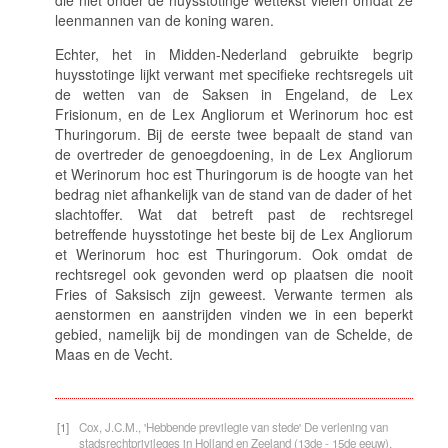
leenmannen van de koning waren.
Echter, het in Midden-Nederland gebruikte begrip
huysstotinge
lijkt verwant met specifieke rechtsregels uit
de wetten van de Saksen in Engeland, de
Lex
Frisionum,
en de
Lex Angliorum et Werinorum hoc est
Thuringorum
. Bij de eerste twee bepaalt de stand van
de overtreder de genoegdoening, in de
Lex Angliorum
et Werinorum hoc est Thuringorum
is de hoogte van het
bedrag niet afhankelijk van de stand van de dader of het
slachtoffer. Wat dat betreft past de rechtsregel
betreffende
huysstotinge
het beste bij
de Lex Angliorum
et Werinorum hoc est Thuringorum
. Ook omdat de
rechtsregel ook gevonden werd op plaatsen die nooit
Fries of Saksisch zijn geweest. Verwante termen als
aenstormen en aanstrijden
vinden we in een beperkt
gebied, namelijk bij de mondingen van de Schelde, de
Maas en de Vecht.
[1]
Cox, J.C.M., 'Hebbende previlegie van stede' De verlening van
stadsrechtprivileges in Holland en Zeeland (13de - 15de eeuw),