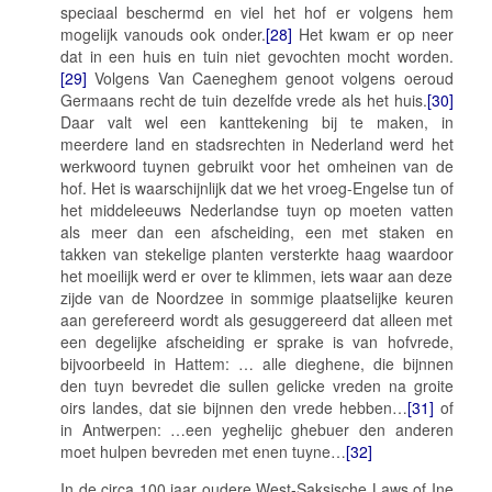
speciaal beschermd en viel het hof er volgens hem
mogelijk vanouds ook onder.
[28]
Het kwam er op neer
dat in een huis en tuin niet gevochten mocht worden.
[29]
Volgens Van Caeneghem genoot volgens oeroud
Germaans recht de tuin dezelfde vrede als het huis.
[30]
Daar valt wel een kanttekening bij te maken, in
meerdere land en stadsrechten in Nederland werd het
werkwoord
tuynen
gebruikt voor het omheinen van de
hof. Het is waarschijnlijk dat we het vroeg-Engelse
tun
of
het middeleeuws Nederlandse
tuyn
op moeten vatten
als meer dan een afscheiding, een met staken en
takken van stekelige planten versterkte haag waardoor
het moeilijk werd er over te klimmen, iets waar aan deze
zijde van de Noordzee in sommige plaatselijke keuren
aan gerefereerd wordt als gesuggereerd dat alleen met
een degelijke afscheiding er sprake is van hofvrede,
bijvoorbeeld in Hattem: …
alle dieghene, die bijnnen
den tuyn bevredet die sullen gelicke vreden na groite
oirs landes, dat sie bijnnen den vrede hebben
…
[31]
of
in Antwerpen: …
een yeghelijc ghebuer den anderen
moet hulpen bevreden met enen tuyne…
[32]
In de circa 100 jaar oudere West-Saksische Laws of Ine