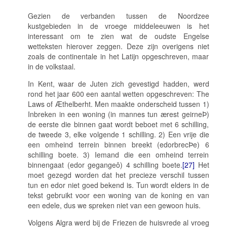
Gezien de verbanden tussen de Noordzee
kustgebieden in de vroege middeleeuwen is het
interessant om te zien wat de oudste Engelse
wetteksten hierover zeggen. Deze zijn overigens niet
zoals de continentale in het Latijn opgeschreven, maar
in de volkstaal.
In Kent, waar de Juten zich gevestigd hadden, werd
rond het jaar 600 een aantal wetten opgeschreven
: The
Laws of Æthelberht
. Men maakte onderscheid tussen 1)
Inbreken in een woning (
in mannes tun ærest geirneÞ
)
de eerste die binnen gaat wordt beboet met 6 schilling,
de tweede 3, elke volgende 1 schilling. 2) Een vrije die
een omheind terrein binnen breekt (
edorbrecÞe
) 6
schilling boete. 3) Iemand die een omheind terrein
binnengaat (
edor gegangeǒ
) 4 schilling boete.
[27]
Het
moet gezegd worden dat het precieze verschil tussen
tun
en
edor
niet goed bekend is.
Tun
wordt elders in de
tekst gebruikt voor een woning van de koning en van
een edele, dus we spreken niet van een gewoon huis.
Volgens Algra werd bij de Friezen de huisvrede al vroeg