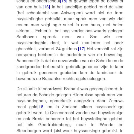
schout en onderschout
[15]
of geweld tegen de bewoner
van een huis
.
[16]
In het landelijke gebied rond de stad
(het schoutambt van Antwerpen) werd niet de term
huysstotinghe
gebruikt, maar sprak men van
wie dat
eenen man volgt ogte suket in een huus, met heten
striden…
Echter in het nog verder oostwaarts gelegen
Santhoven spreek men van
Soo wie een
huysstooringhie doet, in wat manieren het oock
gheschiet , verbeurt 24 guldens.
[17]
Het verschil zal zijn
oorsprong hebben in de ouderdom van de bewoning.
Aannemelijk is dat de oeverwallen van de Schelde en de
zandgronden het eerst in gebruik genomen zijn. In later
in gebruik genomen gebieden kon de landsheer de
bewoners de Brabantse rechtsregels opleggen.
De situatie in noordwest Brabant was gecompliceerd: In
het aan de Schelde gelegen Hildernisse sprak men van
huystooringhen
, opmerkelijk aangezien daar Zeeuws
recht gold
[18]
en in Zeeland alleen
huyssoeckinge
gebruikt werd. In Ossendrecht vonden we
huysstormige
en ook Breda behoorde tot het
huysstotinghe
gebied,
net als Geertruidenberg, maar in Weede en
Steenbergen werd juist weer
huyssoekinge
gebruikt. In