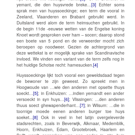
yemant, die den huysvrede breke…
[3]
Echter soms
sprak men van
huyssoeckinge
; een term die vooral in
Zeeland, Vlaanderen en Brabant gebruikt werd. In
Duitsland werd alom de term
heimsuchen
gebruikt. In
de begin 11de -eeuwse wetten van de Engelse koning
Knoet wordt gesproken over ham – socen; daarop stond
een boete van 5 pond en de verweerder mocht zich
beroepen op noodweer. Gezien de achtergrond van
deze wettekst is er mogelijk sprake van Scandinavische
invloed. We vinden een variant van de term zelfs nog in
het huidige Schotse recht:
hamesucken.
[4]
Huyssoeckinge
lijkt toch vooral een geweldsdaad tegen
de bewoner te zijn geweest. Zo spreekt men in
Hoogwoude van …
wie den anderen met opsette thuys
soeckt…
[5]
; in Enkhuizen:
…indien yemandt een ander
versoeckt in syn huys…
[6]
; Vlissingen:
…den anderen
thuus soect ghewapenderhant…
[7]
; in Wilsum:
…die in
toornige moede eenen anderen burger toe huys
soeket..
.
[8]
Ook in veel in het latijn overgeleverde
stadsrechten, zoals in Beverwijk, Alkmaar, Medemblik,
Hoorn, Enkhuizen, Edam, Grootebroek, Haarlem en