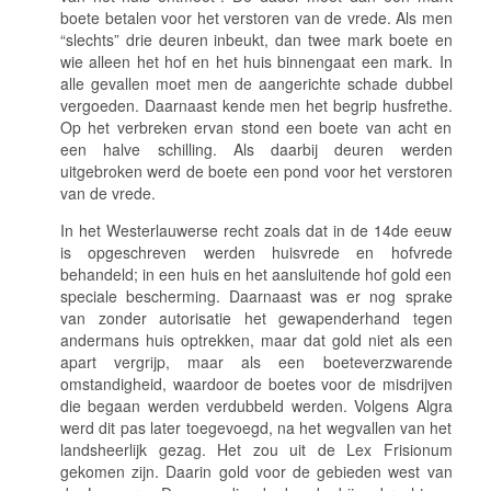
boete betalen voor het verstoren van de vrede. Als men
“slechts” drie deuren inbeukt, dan twee mark boete en
wie alleen het hof en het huis binnengaat een mark. In
alle gevallen moet men de aangerichte schade dubbel
vergoeden. Daarnaast kende men het begrip
husfrethe
.
Op het verbreken ervan stond een boete van acht en
een halve schilling. Als daarbij deuren werden
uitgebroken werd de boete een pond voor het verstoren
van de vrede.
In het Westerlauwerse recht zoals dat in de 14de eeuw
is opgeschreven werden huisvrede en hofvrede
behandeld; in een huis en het aansluitende hof gold een
speciale bescherming. Daarnaast was er nog sprake
van zonder autorisatie het gewapenderhand tegen
andermans huis optrekken, maar dat gold niet als een
apart vergrijp, maar als een boeteverzwarende
omstandigheid, waardoor de boetes voor de misdrijven
die begaan werden verdubbeld werden. Volgens Algra
werd dit pas later toegevoegd, na het wegvallen van het
landsheerlijk gezag. Het zou uit de Lex Frisionum
gekomen zijn. Daarin gold voor de gebieden west van