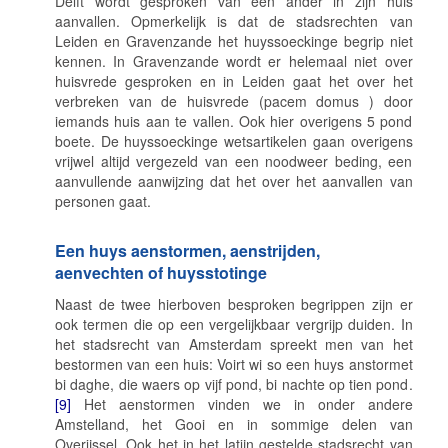
Delft wordt gesproken van een ander in zijn huis
aanvallen. Opmerkelijk is dat de stadsrechten van
Leiden en Gravenzande het
huyssoeckinge
begrip niet
kennen. In Gravenzande wordt er helemaal niet over
huisvrede gesproken en in Leiden gaat het over het
verbreken van de huisvrede (
pacem domus )
door
iemands huis aan te vallen. Ook hier overigens 5 pond
boete. De
huyssoeckinge
wetsartikelen gaan overigens
vrijwel altijd vergezeld van een noodweer beding, een
aanvullende aanwijzing dat het over het aanvallen van
personen gaat.
Een huys aenstormen, aenstrijden,
aenvechten of huysstotinge
Naast de twee hierboven besproken begrippen zijn er
ook termen die op een vergelijkbaar vergrijp duiden. In
het stadsrecht van Amsterdam spreekt men van het
bestormen van een huis:
Voirt wi so een huys anstormet
bi daghe, die waers op vijf pond, bi nachte op tien pond
.
[9]
Het
aenstormen
vinden we in onder andere
Amstelland, het Gooi en in sommige delen van
Overijssel. Ook het in het latijn gestelde stadsrecht van