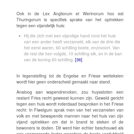
Ook in de
Lex Angliorum et Werinorum hoc est
Thuringorum i
s specifiek sprake van het optrekken
tegen een vijandelijk huis:
Hij die zich met een vijandige hand rond het huis
van een ander heeft verzameld, elk van de drie die
het eerst waren, 60 schilling boete, enzovoort. Van
de rest die hen volgde, 10 schilling elk, en in de ban
van de koning 60 schilling.
[36]
In tegenstelling tot de Engelse en Friese wetteksten
wordt hier geen onderscheid gemaakt naar stand.
Analoog aan
wapendrencken
, zou
huysstoten
een
restant Fries recht geweest kunnen zijn. Geweld gericht
tegen een huis wordt inderdaad besproken in het Friese
recht: In Fiwelgum sprak men van het verzamelen van
volk en met bewapende mannen naar het huis van zijn
vijand optrekken om dat in brand te steken of de
bewoners te doden. Dit werd hier echter beschouwd als
een verzwarende factor waardoor de boete verdubbeld