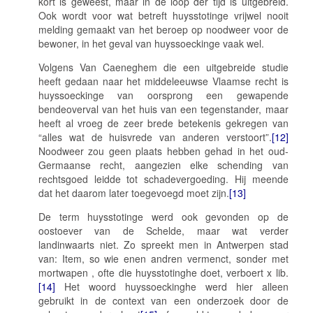
kort is geweest, maar in de loop der tijd is uitgebreid.
Ook wordt voor wat betreft
huysstotinge
vrijwel nooit
melding gemaakt van het beroep op noodweer voor de
bewoner, in het geval van
huyssoeckinge
vaak wel.
Volgens Van Caeneghem die een uitgebreide studie
heeft gedaan naar het middeleeuwse Vlaamse recht is
huyssoeckinge
van oorsprong een gewapende
bendeoverval van het huis van een tegenstander, maar
heeft al vroeg de zeer brede betekenis gekregen van
“alles wat de huisvrede van anderen verstoort”.
[12]
Noodweer zou geen plaats hebben gehad in het oud-
Germaanse recht, aangezien elke schending van
rechtsgoed leidde tot schadevergoeding. Hij meende
dat het daarom later toegevoegd moet zijn.
[13]
De term
huysstotinge
werd ook gevonden op de
oostoever van de Schelde, maar wat verder
landinwaarts niet. Zo spreekt men in Antwerpen stad
van:
Item, so wie enen andren vermenct, sonder met
mortwapen , ofte die huysstotinghe doet, verboert x lib.
[14]
Het woord
huyssoeckinghe
werd hier alleen
gebruikt in de context van een onderzoek door de