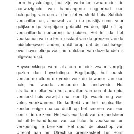
term
huysstotinge
, met zijn varianten (waaronder de
aanwezigheid van handlangers) suggereert een
belegering van een al dan niet versterkt huis. Subtiele
verschillen en, alhoewel ze in de praktijk soms voor
gelijksoortige vergrijpen gebruikt werden, lijkt dit op
verschillende oorsprong te duiden. Het feit dat het
voorkomen van de term losstaat van de grenzen van de
middeleeuwse landen, duidt erop dat de rechtsregel
over
huysstotinge
vóór het ontstaan van deze landen is
uitgevaardigd.
Huyssoeckinge
werd als een minder zwaar vergrijp
gezien dan
huysstotinge
. Begrijpelijk, het eerste
verstoorde alleen de vrede voor de bewoner van een
huis, het tweede verstoorde de landsvrede. Het
strafbaar stellen van het aanvallen van een al dan niet
versterkt huis verwijst naar een tijd waarin nog veel
vetes voorkwamen. De kortheid van het rechtsartikel
zonder enige nuance duidt op het smoren van een
conflict in de kiem. Het was een taak van de landsheer
het uit te hand lopen van conflicten te voorkomen en
verzoening te bereiken. Het door de bisschop van
Utrecht aan het Utrechtse grenskasteel Ter Horst