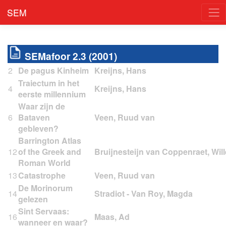
SEM
SEMafoor 2.3 (2001)
2
De pagus Kinheim
Traiectum in het
4
eerste millennium
Waar zijn de
6
Bataven
gebleven?
Barrington Atlas
12
of the Greek and
Roman World
13
Catastrophe
De Morinorum
14
gelezen
Sint Servaas:
16
wanneer en waar?