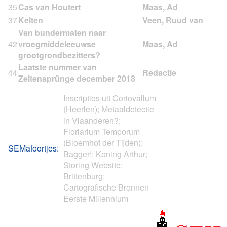
35
Cas van Houtert
37
Kelten
Van bundermaten naar
42
vroegmiddeleeuwse
grootgrondbezitters?
Laatste nummer van
44
Zeitensprünge december 2018
Inscripties uit Coriovallum
(Heerlen); Metaaldetectie
in Vlaanderen?;
Floriarium Temporum
(Bloemhof der Tijden);
SEMafoortjes:
Bagger!; Koning Arthur;
Storing Website;
Brittenburg;
Cartografische Bronnen
Eerste Millennium