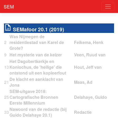
SEM
SEMafoor 20.1 (2019)
Was Nijmegen de
2
residentiestad van Karel de
Grote?
9
Het mysterie van de keizer
Het Dagobertkerkje en
13
Koniochus, de 'heilige' die
ontstond uit een kopieerfout
De klacht en aanklacht van
21
Jona
SEM-uitgave 2018:
25
Cartografische Bronnen
Eerste Millennium
Nawoord van de redactie (bij
33
Guido Delahaye 20.1)