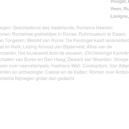
megen; Geschiedenis des Vaderlands; Romeins Heerlen;
tonen; Romeinse grafveldjes in Ronse; Ruhrmuseum te Essen;
n Tongeren; Wereld van Rome: De Peutinger-kaart reconsiderd
at en Kerk; Lezing Arnoud-Jan Bijsterveld; Atlas van de
Germanen; Het kruisbeeld door de eeuwen; (On)Verenigd Koninkri
schatten van Buren en Den Haag; Zwaard van Woerden; Vroege
oen over naamstempels; Hadrians Wall: Corstopitum; Van Adam
nten en archeologie; Caesar en de Katten; Roman over Ambior
meins Nijmegen groter dan gedacht