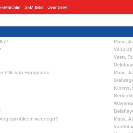
SEMarchief
SEM-links
Over SEM
lts?
?
de Villa van Hoogeloon
?
onologieprobleem weerlegd?