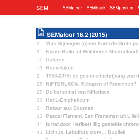
SEM
SEMafoor
SEMboek
SEMposium
SEMafoor 16.2 (2015)
2
Was Nijmegen (g)een Karel de Grote-pa
9
Kwam Rollo uit Walcheren-Moerenland
17
Dateren
19
Hoevelaken
21
1953-2015: de geschiedschrijving van 
25
NIFTERLACA: Schapen of Romeinen?
27
De herkomst van Nifterlaca
30
Het L-Emphaticum
31
Retour aux Sources
35
Pascal Flament. Een Fransman uit Lille
41
Is het door Heribert Illig gestelde chr
45
Livinus, Lebuinus story… Dupliek