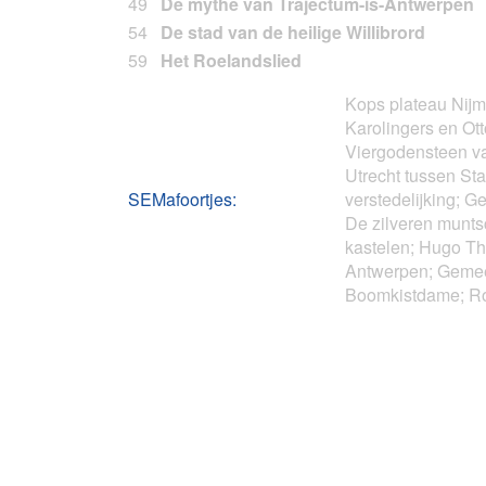
49
De mythe van Trajectum-is-Antwerpen
54
De stad van de heilige Willibrord
59
Het Roelandslied
Kops plateau Nij
Karolingers en Ot
Viergodensteen va
Utrecht tussen Sta
SEMafoortjes:
verstedelijking; 
De zilveren munt
kastelen; Hugo Th
Antwerpen; Gemee
Boomkistdame; Ro