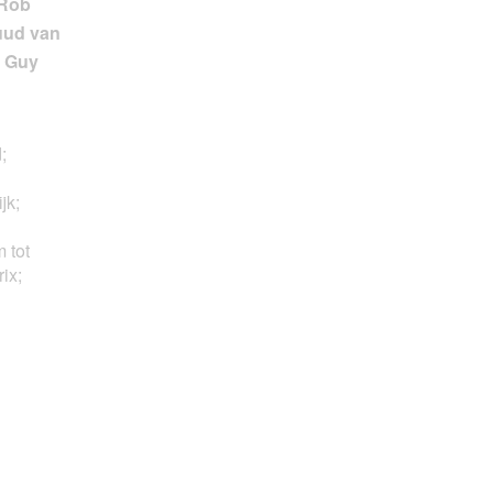
;
jk;
 tot
ix;