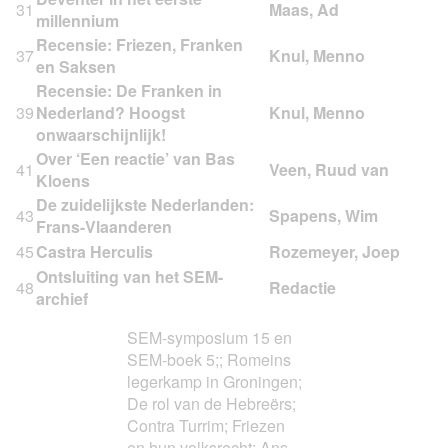
31
millennium
Recensie: Friezen, Franken
37
en Saksen
Recensie: De Franken in
39
Nederland? Hoogst
onwaarschijnlijk!
Over ‘Een reactie’ van Bas
41
Kloens
De zuidelijkste Nederlanden:
43
Frans-Vlaanderen
45
Castra Herculis
Ontsluiting van het SEM-
48
archief
SEM-symposium 15 en
SEM-boek 5;; Romeins
legerkamp in Groningen;
De rol van de Hebreërs;
Contra Turrim; Friezen
en hun volksrecht; Ans