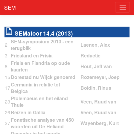
SEM
SEMafoor 14.4 (2013)
SEM-symposium 2013 - een
2
terugblik
3
Friesland en Frisia
Frisia en Flandria op oude
8
kaarten
15
Dorestad nu Wijck genoemd
Germania in relatie tot
17
Belgica
Ptolemaeus en het eiland
23
Thule
26
Reizen in Gallia
Fonetische analyse van 450
27
woorden uit De Heliand
Deventer in het eerste