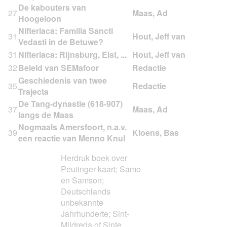
De kabouters van
27
Hoogeloon
Nifterlaca: Familia Sancti
31
Vedasti in de Betuwe?
31
Nifterlaca: Rijnsburg, Elst, ...
32
Beleid van SEMafoor
Geschiedenis van twee
35
Trajecta
De Tang-dynastie (618-907)
37
langs de Maas
Nogmaals Amersfoort, n.a.v.
39
een reactie van Menno Knul
Herdruk boek over
Peutinger-kaart; Samo
en Samson;
Deutschlands
unbekannte
Jahrhunderte; Sint-
Mildreda of Sinte