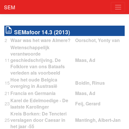
SEM
SEMafoor 14.3 (2013)
2
Waar was het ware Almere?
Wetenschappelijk
verantwoorde
11
geschiedschrijving. De
Folklore van ons Bataafs
verleden als voorbeeld
Hoe het oude Belgica
15
overging in Austrasië
21
Francia en Germania
Karel de Edelmoedige - De
23
laatste Karolinger
Kreis Borken: De Tencteri
25
verslagen door Caesar in
het jaar -55