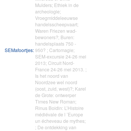
Mulders; Ethiek in de
archeologie;
Vroegmiddeleeuwse
handelsscheepvaart;
Waren Friezen wad-
bewoners?; Buren:
handelsplaats 750 -
SEMafoortjes:
950? ; Cartomagie;
SEM-excursie 24-26 mei
2013; Circuit Nord-
France 24-26 mei 2013. ;
Is het noord van
Noordzee wel noord
(oost, zuid, west)?; Karel
de Grote: ontwerper
Times New Roman;
Rinus Boidin: L’Histoire
médiévale de l ’Europe
un écheveau de mythes;
; De ontdekking van