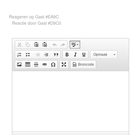
Reageren op Gast #EA9C
Reactie door
Gast #D9C0
Opmaak
Broncode